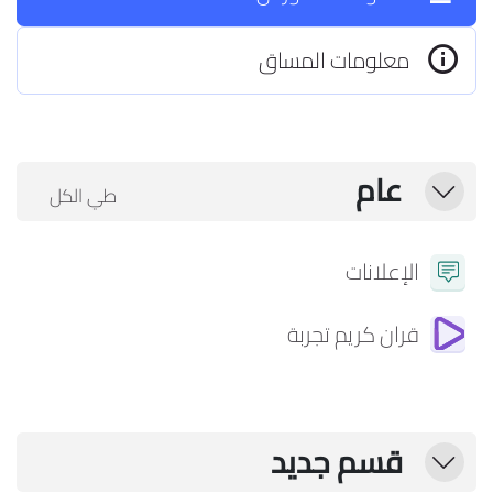
معلومات المساق
الخطوط العريضة للقسم
عام
طي الكل
طي
منتدى
الإعلانات
فيديو سوبر
قران كريم تجربة
قسم جديد
طي