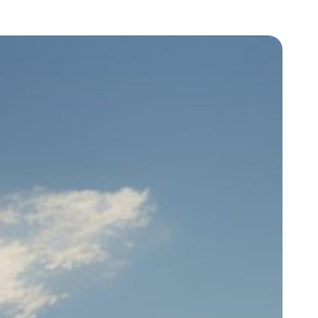
خطي
لى
لمحتوى