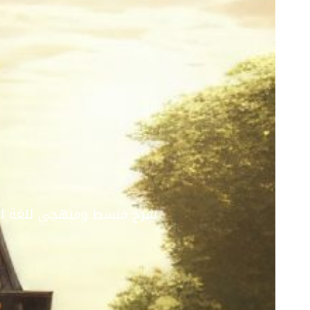
شرح مبسط ومنهجي للغة الف